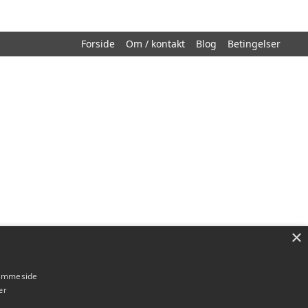
Forside
Om / kontakt
Blog
Betingelser
×
hjemmeside
er