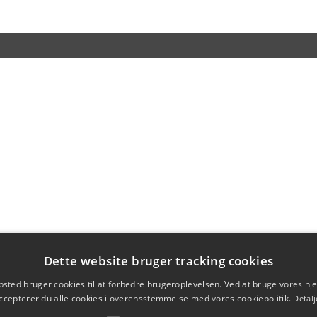
Dette website bruger tracking cookies
sted bruger cookies til at forbedre brugeroplevelsen. Ved at bruge vores 
ccepterer du alle cookies i overensstemmelse med vores cookiepolitik.
Detalj